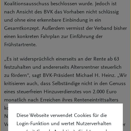
Koalitionsausschuss beschlossen wurde. Jedoch ist
nach Ansicht des BVK das Vorhaben nicht schlüssig
und ohne eine erkennbare Einbindung in ein
Gesamtkonzept. Außerdem vermisst der Verband bisher
einen konkreten Fahrplan zur Einführung der
Frühstartrente.
„Es ist widersprüchlich einerseits an der Rente ab 63
festzuhalten und andererseits Altersrentner steuerlich
zu fördern“, sagt BVK-Präsident Michael H. Heinz. „Wir
kritisieren auch, dass Selbständige nicht in den Genuss
eines steuerfreien Hinzuverdienstes von 2.000 Euro
monatlich nach Erreichen ihres Renteneintrittsalters
kommen sollen. Das ist z. B. im Hinblick auf den
Diese Webseite verwendet Cookies für die
Nachwuchsmangel bei den selbständigen
Login-Funktion und wertet Nutzerverhalten
Versicherungsvermittlern eklatant benachteiligend. Hier