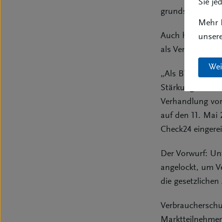
Sie je
grundsätzlich al
Mehr I
Auch hat das Ge
unser
als Versicherun
Wei
„Als BVK begrüß
Stärkung des Ve
Verhandlung vor
auf den 11. Mai
Check24 eingerei
Der Vorwurf: Un
angelockt, um V
die gesetzlichen
Verbraucherschu
Marktteilnehmer