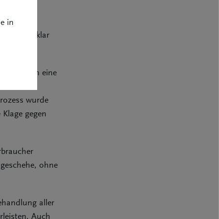
.
e in
em Kunden klar
ehen darin eine
ch der
Prozess wurde
e Klage gegen
rbraucher
s geschehe, ohne
ehandlung aller
rleisten. Auch