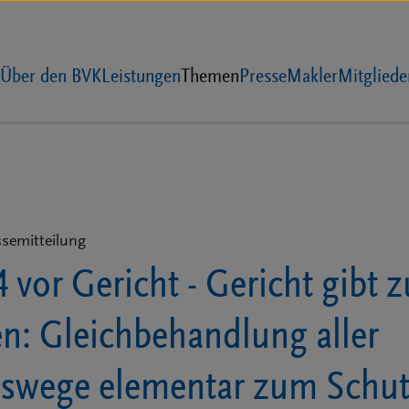
Über den BVK
Leistungen
Themen
Presse
Makler
Mitgliede
ssemitteilung
 vor Gericht - Gericht gibt z
n: Gleichbehandlung aller
bswege elementar zum Schut