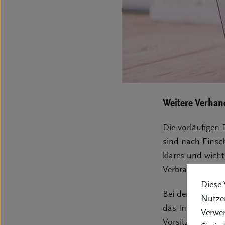
Weitere Verhan
Die vorläufigen
sind nach Einsc
klares und wicht
Verbraucherrech
Diese 
Bei der mündlic
Nutzer
das Internetpor
Verwe
Vorsitzende Ric