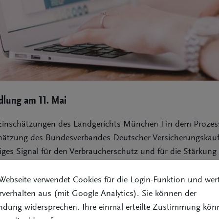
dlung am 11. Mai
 Einschätzungen des Landgerichts München I in dem Proze
hätzung des Bundesverbandes Deutscher Versicherungskauf
iges Signal für den Verbraucherschutz und für die Stärkung
te.
Webseite verwendet Cookies für die Login-Funktion und wer
hen Verhandlung in dem Prozess am heutigen Mittwoch, der 
verhalten aus (mit Google Analytics). Sie können der
tal Check24 gegen das Gesetz des unlauteren Wettbewerbs ve
ndung widersprechen. Ihre einmal erteilte Zustimmung kön
hterin deutlich zu erkennen gegeben, dass zum Wohl des Ve