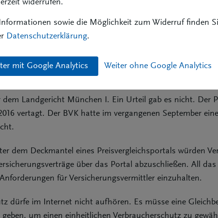
derzeit widerrufen.
le Vertriebswege denselben Pflichten unterworfen sein sollten
nformationen sowie die Möglichkeit zum Widerruf finden Si
richt deutlich signalisiert, dass sich Check24 gegenüber d
er
Datenschutzerklärung
.
gsmakler zu erkennen geben muss.
ter mit Google Analytics
Weiter ohne Google Analytics
en wir diese vorläufigen Einschätzungen des Gerichts und s
rbraucherschutzes,“ so BVK-Präsident Michael H. Heinz na
 dem Landgericht München I. Ein Urteil gab es nicht. Der 
 2016 vertagt. Der BVK hatte im vergangenen September ein
cht.
ter dem Deckmantel eines Preisvergleichsportals würden Ve
ersicherungsverträge über das Portal abzuschließen. All da
 Anforderungen für Versicherungsvermittler einzuhalten.
tz dürfe im Internet nicht aufhören. Es müsse eine Gleichb
 geben, um einen einheitlichen Verbraucherschutz zu gewäh