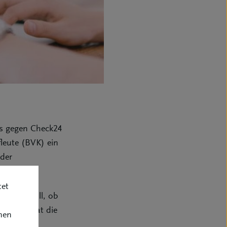
ss gegen Check24
leute (BVK) ein
 der
tet
klären soll, ob
rstößt, hat die
nen
rbrauchers