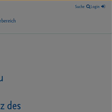
Suche
Login
rbereich
u
z des