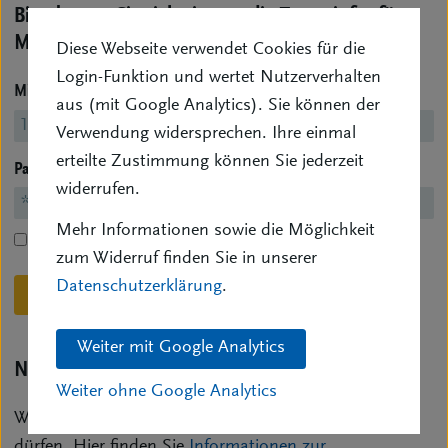
Bitte loggen Sie sich ein, um die Zusatzinfos für
Mitglieder einzusehen.
Diese Webseite verwendet Cookies für die
Login-Funktion und wertet Nutzerverhalten
Mitgliedsnr.
(ohne führende 0)
aus (mit Google Analytics). Sie können der
Verwendung widersprechen. Ihre einmal
erteilte Zustimmung können Sie jederzeit
Passwort
widerrufen.
Mehr Informationen sowie die Möglichkeit
Dauerhafter Login
zum Widerruf finden Sie in unserer
Datenschutzerklärung
.
Einloggen
Passwort vergessen?
Weiter mit Google Analytics
Noch kein Mitglied?
Weiter ohne Google Analytics
Wir würden uns freuen, Sie im BVK begrüßen zu
dürfen. Hier finden Sie
Informationen zur