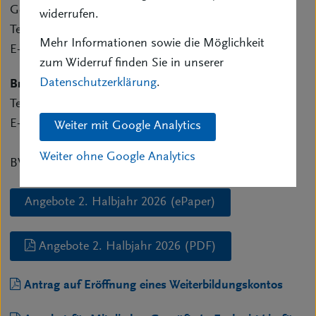
Geschäftsführer
widerrufen.
Telefon: 0228/22805-13
Mehr Informationen sowie die Möglichkeit
E-Mail:
h.muenster@bvk.de
zum Widerruf finden Sie in unserer
Datenschutzerklärung
.
Brigitte Lähn
Telefon: 0228/22805-11
E-Mail:
b.laehn@bvk.de
Weiter mit Google Analytics
Weiter ohne Google Analytics
BVK, Kekuléstraße 12, 53115 Bonn
Angebote 2. Halbjahr 2026 (ePaper)
Angebote 2. Halbjahr 2026 (PDF)
Antrag auf Eröffnung eines Weiterbildungskontos