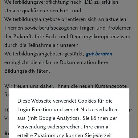
Weiterbildungsverpflichtung nach IDD zu erfüllen.
Unsere qualifizierenden Fort- und
Weiterbildungsangebote orientieren sich an aktuellen
Themen sowie berufsbezogenen Fragen und Problemen
der Zukunft. Ihre Fach- und Beratungskompetenz wird
durch die Teilnahme an unseren
Weiterbildungsangeboten gestärkt,
gut beraten
ermöglicht die einfache Dokumentation Ihrer
Bildungsaktivitäten.
Wir freuen uns daher, Ihnen die neuen Kursangebote
für das 2. Halbjahr 2026 vorstellen zu können!
Diese Webseite verwendet Cookies für die
Login-Funktion und wertet Nutzerverhalten
Für Fragen und Anregungen stehen wir Ihnen gerne zur
aus (mit Google Analytics). Sie können der
Verfügung:
Verwendung widersprechen. Ihre einmal
RA Hubertus Münster
erteilte Zustimmung können Sie jederzeit