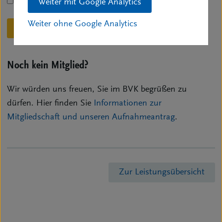
Weiter mit Google Analytics
Dauerhafter Login
Weiter ohne Google Analytics
Einloggen
Passwort vergessen?
Noch kein Mitglied?
Wir würden uns freuen, Sie im BVK begrüßen zu
dürfen. Hier finden Sie
Informationen zur
Mitgliedschaft und unseren Aufnahmeantrag
.
Zur Leistungsübersicht