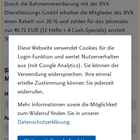
Durch die Rahmenvereinbarung mit der BVK-
Dienstleistungs GmbH erhalten die Mitglieder des BVK
einen Rabatt von 20 % und zahlen für das Jahresabo
nur 40,72 EUR (12 Hefte + 4 Cash.Specials) anstatt
50,90 EUR.
Diese Webseite verwendet Cookies für die
Login-Funktion und wertet Nutzerverhalten
aus (mit Google Analytics). Sie können der
Bitte loggen Sie sich ein, um die Zusatzinfos für
Verwendung widersprechen. Ihre einmal
Mitglieder einzusehen.
erteilte Zustimmung können Sie jederzeit
widerrufen.
Mitgliedsnr.
(ohne führende 0)
Mehr Informationen sowie die Möglichkeit
zum Widerruf finden Sie in unserer
Passwort
Datenschutzerklärung
.