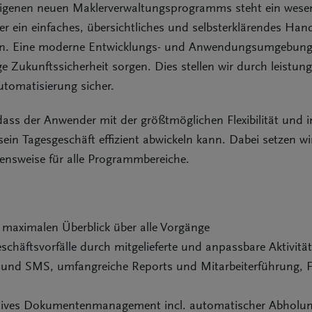
eigenen neuen Maklerverwaltungsprogramms steht ein wesent
ein einfaches, übersichtliches und selbsterklärendes Hand
hen. Eine moderne Entwicklungs- und Anwendungs­umgebung 
e Zukunftssicherheit sorgen. Dies stellen wir durch leistun
tomatisierung sicher.
dass der Anwender mit der größtmöglichen Flexibilität und i
in Tagesgeschäft effizient abwickeln kann. Dabei setzen wi
hensweise für alle Programmbereiche.
r maximalen Überblick über alle Vorgänge
schäftsvorfälle durch mitgelieferte und anpassbare Aktivitä
efe und SMS, umfangreiche Reports und Mitarbeiterführung,
uitives Dokumentenmanagement incl. automatischer Abhol