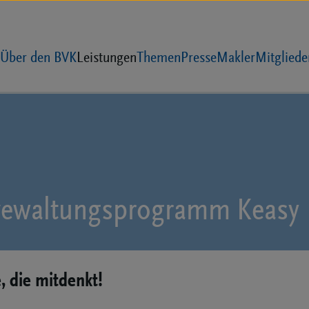
Über den BVK
Leistungen
Themen
Presse
Makler
Mitgliede
vewaltungsprogramm Keasy
, die mitdenkt!