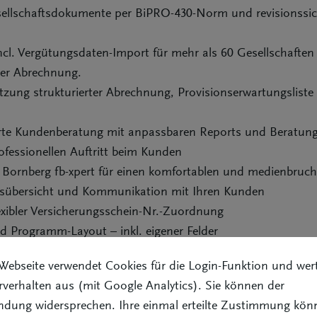
sellschaftsdokumente per BiPRO-430-Norm und revisionssic
l. Vergütungsdaten-Import für mehr als 60 Gesellschaften
der Abrechnung.
zung strukturierter Abrechnung, Provisionserwartungsliste
tierte Kundenberatung mit anpassbaren Reports und Beratung
fessionellen Auftritt beim Kunden
 Bornberg fb-xpert für einen komfortablen und medienbruchf
agsübersicht und Kommunikation mit Ihren Kunden
xibler Versicherungsschein-Nr.-Zuordnung
 Programm-Layout – inkl. eigener Felder
agsmasken für maximale Effizienz und Übersicht
Webseite verwendet Cookies für die Login-Funktion und wer
 und SFR-Verwaltung mit Verknüpfung zu den Verträgen
verhalten aus (mit Google Analytics). Sie können der
tegration mit automatischer Vorgangszuordnung und Ablage
ndung widersprechen. Ihre einmal erteilte Zustimmung kön
r komfortables Wählen und schnellen Aufruf des anrufenden