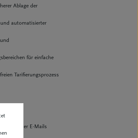
herer Ablage der
 und automatisierter
 und
sbereichen für einfache
reien Tarifierungsprozess
tet
 eingehender E-Mails
nen
 Kunden