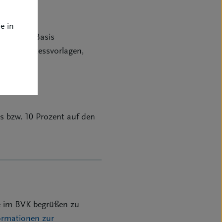
e in
osoft.NET-Basis
teine, Prozessvorlagen,
s bzw. 10 Prozent auf den
e im BVK begrüßen zu
ormationen zur