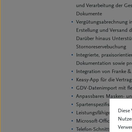
und Verarbeitung der Ge
Dokumente
Vergütungsabrechnung inc
Erstellung und Versand 
Darüber hinaus Unterstüt
Stornoreservebuchung
Integrierte, praxisorien
Dokumentation sowie pro
Integration von Franke &
Keasy-App für die Vertr
GDV-Datenimport mit fle
Anpassbares Masken- und
Spartenspezifische Vertr
Diese 
Leistungsfähige Risiko-
Nutzer
Microsoft-Office 365 In
Verwe
Telefon-Schnittstelle fü