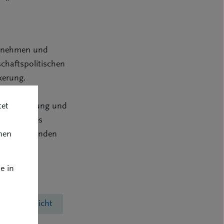
ternehmen und
schaftspolitischen
kerung.
tet
ualifizierung und
Zukunft des
nen
ressenverbänden
e in
emenübersicht