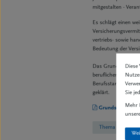
mitgestalten - Ver
Es schlägt einen w
Versicherungsvermit
vertriebs- sowie han
Bedeutung der Versic
Diese 
Das Grundsatzprogr
Nutzer
beruflicher Weiterb
Verwe
Berufsstandes. Dar
Sie je
geklärt.
Mehr I
Grundsatzprogr
unser
Thema "Vermittle
Wei