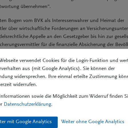
antwortung übernehmen“.
eiten Bogen vom BVK als Interessenwahrer und Heimat der
tler über wirtschaftliche Forderungen an Versicherungsun
delsrechtliche Appelle an den Gesetzgeber bis hin zur gesell
herungsvermittler für die finanzielle Absicherung der Bevöl
Webseite verwendet Cookies für die Login-Funktion und wer
amm verortet den BVK auch als Anbieter und Garant von Q
verhalten aus (mit Google Analytics). Sie können der
ildung der Versicherungsvermittler und macht Aussagen zur 
ndung widersprechen. Ihre einmal erteilte Zustimmung kön
über hinaus werden darin die Beziehungen zu anderen Inte
derzeit widerrufen.
nformationen sowie die Möglichkeit zum Widerruf finden Si
amm
er
Datenschutzerklärung
.
rrecht"
Thema "Jahreshauptversammlung"
Th
ter mit Google Analytics
Weiter ohne Google Analytics