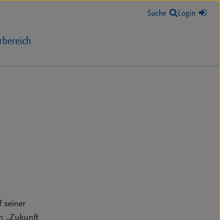
Suche
Login
rbereich
 seiner
m „Zukunft