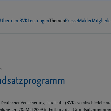
Über den BVK
Leistungen
Themen
Presse
Makler
Mitgliede
n
ndsatzprogramm
eutscher Versicherungskaufleute (BVK) verabschiedete auf
lung am 28. Mai 2009 in Freiburg das Grundsatzprogram