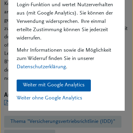
Kommission das Committee of European Insurance
Login-Funktion und wertet Nutzerverhalten
and Occupational Pensions Supervisors (CEIOPS)
aus (mit Google Analytics). Sie können der
gebeten, Fragen zu einer möglichen Revision der IMD
Verwendung widersprechen. Ihre einmal
zu beantworten. Nach Eingang der Stellungnahme, mit
erteilte Zustimmung können Sie jederzeit
dem im September 2010 gerechnet wird, ist eine
widerrufen.
offizielle Konsultation zu erwarten. Mit einem
Mehr Informationen sowie die Möglichkeit
Legislativvorschlag wird im Jahre 2011 gerechnet. Der
zum Widerruf finden Sie in unserer
BVK nimmt im Folgenden zu möglichen Änderungen
Datenschutzerklärung
.
der IMD Stellung und benennt die aus seiner Sicht
notwendigen Änderungen.
Weiter mit Google Analytics
Anhang
Weiter ohne Google Analytics
BVK-Stellungnahme 2010 zu IMD.pdf
(199,75 kB)
Thema "Versicherungsvertriebsrichtlinie (IDD)"