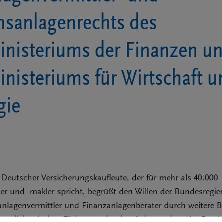
sanlagenrechts des
nisteriums der Finanzen u
nisteriums für Wirtschaft u
gie
eutscher Versicherungskaufleute, der für mehr als 40.000
ter und -makler spricht, begrüßt den Willen der Bundesregie
zanlagenvermittler und Finanzanlagenberater durch weitere
tzlich mit dem Ziel zu regeln, den Anlegerschutz im Berei