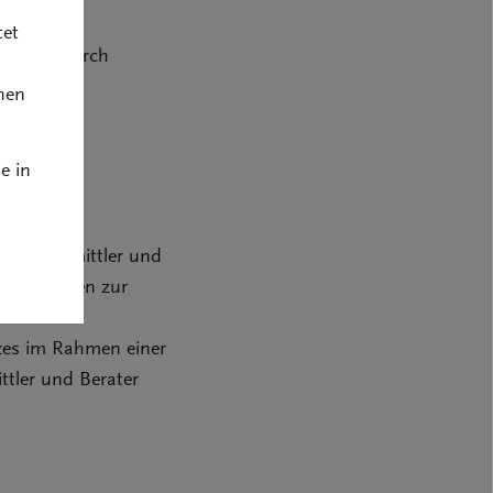
tet
gsrecht durch
nen
e in
n der Vermittler und
rdem sollen zur
gs- und
zes im Rahmen einer
ttler und Berater