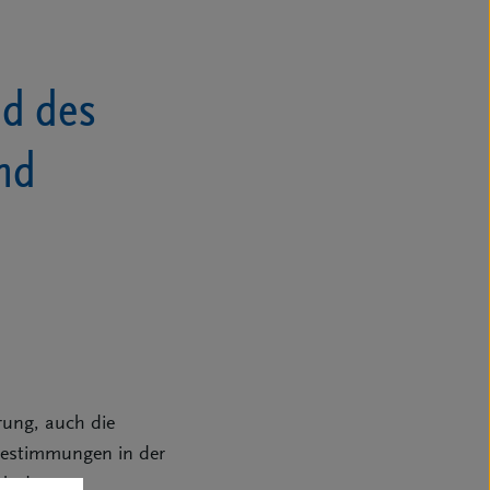
nd des
nd
rung, auch die
 Bestimmungen in der
ch des so