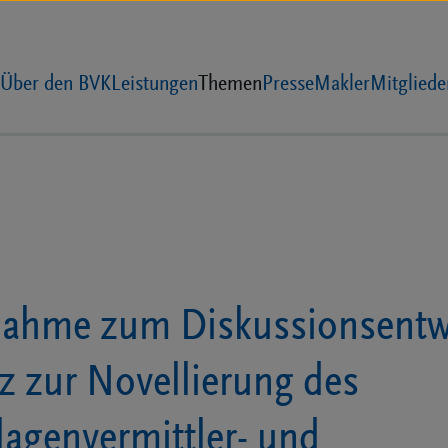
Über den BVK
Leistungen
Themen
Presse
Makler
Mitgliede
n
nahme zum Diskussionsentwu
z zur Novellierung des
lagenvermittler- und