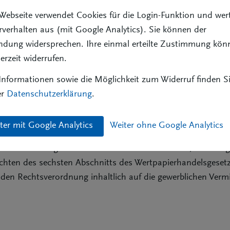
pitalmarktes zu stärken. Im Bereich der gewerblichen
Webseite verwendet Cookies für die Login-Funktion und wer
tlung und -beratung sollen wie im Versicherungsvermittlun
verhalten aus (mit Google Analytics). Sie können der
ndung widersprechen. Ihre einmal erteilte Zustimmung kön
 Sachkundenachweises,
derzeit widerrufen.
Erlaubnis,
nformationen sowie die Möglichkeit zum Widerruf finden Si
rufshaftpflichtversicherung und
er
Datenschutzerklärung
.
Register
nanzanlagenvermittlung und -beratung sowie die Qualifikatio
ter mit Google Analytics
Weiter ohne Google Analytics
nd für den Verbraucher transparenter gemacht werden. Auße
heitlichen Anlegerschutzniveaus die Informations-, Beratun
chten des sechsten Abschnitts des Wertpapierhandelsgeset
nden Rechtsverordnung inhaltlich auf die gewerblichen Vermi