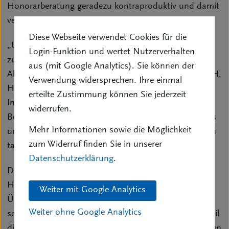
Honorarberatung geradezu kontraproduktiv und damit
verbraucherfeindlich.
Diese Webseite verwendet Cookies für die
„Und zum Dritten lenken Honorarverhandlungen
Login-Funktion und wertet Nutzerverhalten
zunächst von dem eigentlich beabsichtigten
aus (mit Google Analytics). Sie können der
Absicherungsinteresse der Kunden ab“, sagt Michael H.
Verwendung widersprechen. Ihre einmal
Heinz. „Auch sind bei einer Honorarberatung
erteilte Zustimmung können Sie jederzeit
Interessenkonflikte zwischen Verbrauchern und den
widerrufen.
Beratern nicht ausgeschlossen, beispielsweise wenn es
Mehr Informationen sowie die Möglichkeit
um das Verhältnis Leistung zu Honorar geht, wie man
zum Widerruf finden Sie in unserer
tagtäglich bei den Freien Berufen erkennen kann.“
Datenschutzerklärung
.
Durch falsche Regulierungsschritte hin zur
Honorarberatung könnte daher auf lange Sicht eine
Weiter mit Google Analytics
Überforderung der staatlichen Sicherungssysteme, die
Weiter ohne Google Analytics
schon heute nicht mehr ausreichend sind, drohen, weil
die Verbraucher dann nicht abgesichert wären. Dagegen