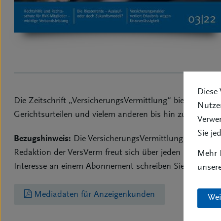
Diese 
Die Zeitschrift „VersicherungsVermittlung“ bietet kompa
Nutzer
Gerichtsurteilen und vielem anderen bis hin zu Nachri
Verwe
Sie je
Bezugshinweis:
Die VersicherungsVermittlung kann auch
Redaktion der VersVerm freut sich über jeden neuen Abo
Mehr I
Interesse an einem Abonnement schreiben Sie uns bitte
unser
Mediadaten für Anzeigenkunden
Wei