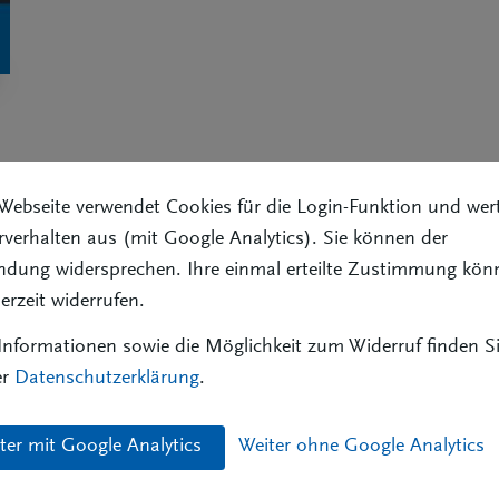
Webseite verwendet Cookies für die Login-Funktion und wer
kte Berichte, Analysen und Tipps aus allen Bereichen: begi
verhalten aus (mit Google Analytics). Sie können der
chten aus den Vertretervereinigungen und Bezirksverbänden 
ndung widersprechen. Ihre einmal erteilte Zustimmung kön
derzeit widerrufen.
 von Nicht-Mitgliedern im Jahresabonnement für 48 Euro bz
nnenten. Bitte beachten Sie: Bei BVK-Mitgliedern ist das A
nformationen sowie die Möglichkeit zum Widerruf finden Si
 eine Mail an
versverm@bvk.de
er
Datenschutzerklärung
.
ter mit Google Analytics
Weiter ohne Google Analytics