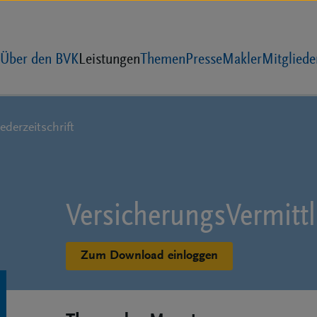
Über den BVK
Leistungen
Themen
Presse
Makler
Mitgliede
ederzeitschrift
Versicherungs­Vermitt
Zum Download einloggen