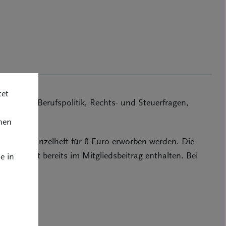
tet
nnend mit Berufspolitik, Rechts- und Steuerfragen,
des BVK.
nen
w. das Einzelheft für 8 Euro erworben werden. Die
bonnement bereits im Mitgliedsbeitrag enthalten. Bei
e in