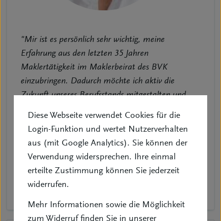
"Mir ist es persönlich sehr wichtig, meine
Erfahrung aus den letzten 35 Jahren
Maklertätigkeit im Maklerbeirat des BVK
einzubringen. Dadurch möchte ich aktiv die
Zukunft unseres Berufsstands mitgestalten und
dazu beitragen, dass wir auch in einem sich
Diese Webseite verwendet Cookies für die
ständig wandelnden Umfeld die richtigen Weichen
Login-Funktion und wertet Nutzerverhalten
für eine erfolgreiche und verantwortungsvolle
aus (mit Google Analytics). Sie können der
Beratung stellen."
Verwendung widersprechen. Ihre einmal
erteilte Zustimmung können Sie jederzeit
Geschäftsführer
widerrufen.
Deutsche Versicherungsmakler GmbH & Co. KG
Mehr Informationen sowie die Möglichkeit
zum Widerruf finden Sie in unserer