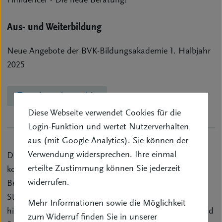
Finfluencer - Die neue Beratung?
Aus- und Weiterbildung
Neue Angebote der BVK-Bildungsakademie 1. Halbjahr
2025
Zum Ausgabenarchiv
Diese Webseite verwendet Cookies für die
Login-Funktion und wertet Nutzerverhalten
aus (mit Google Analytics). Sie können der
Verwendung widersprechen. Ihre einmal
Die Zeitschrift „VersicherungsVermittlung“ bietet
erteilte Zustimmung können Sie jederzeit
kompakte Berichte, Analysen und Tipps aus allen
widerrufen.
Bereichen: beginnend mit Berufspolitik, Rechts- und
Steuerfragen, Gerichtsurteilen und vielem anderen bis
Mehr Informationen sowie die Möglichkeit
hin zu Nachrichten aus den Vertretervereinigungen und
zum Widerruf finden Sie in unserer