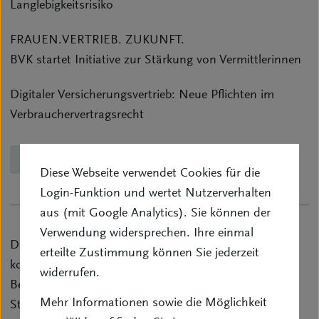
Langlebigkeitsrisiko
FRAUEN.VERTRIEB. ZUKUNFT.
BVK startet Initiative zur Stärkung von Vermittlerinnen
Digitaler Versicherungsvertrieb: Neue Pflichten im
Verbrauchervertragsrecht
Zum Ausgabenarchiv
Diese Webseite verwendet Cookies für die
Login-Funktion und wertet Nutzerverhalten
aus (mit Google Analytics). Sie können der
Verwendung widersprechen. Ihre einmal
Die Zeitschrift „VersicherungsVermittlung“ bietet
erteilte Zustimmung können Sie jederzeit
kompakte Berichte, Analysen und Tipps aus allen
widerrufen.
Bereichen: beginnend mit Berufspolitik, Rechts- und
Mehr Informationen sowie die Möglichkeit
Steuerfragen, Gerichtsurteilen und vielem anderen bis