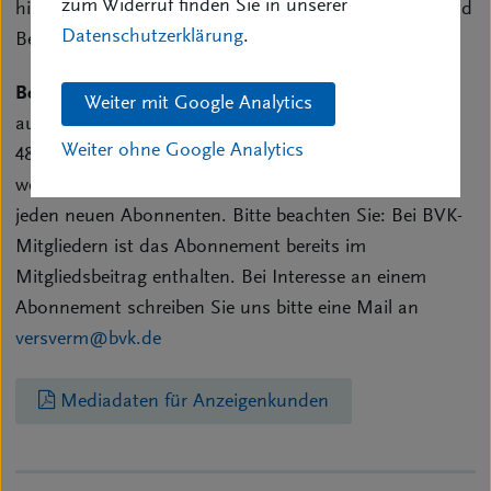
zum Widerruf finden Sie in unserer
hin zu Nachrichten aus den Vertretervereinigungen und
Datenschutzerklärung
.
Bezirksverbänden des BVK.
Bezugshinweis:
Die VersicherungsVermittlung kann
Weiter mit Google Analytics
auch von Nicht-Mitgliedern im Jahresabonnement für
Weiter ohne Google Analytics
48 Euro bzw. das Einzelheft für 8 Euro erworben
werden. Die Redaktion der VersVerm freut sich über
jeden neuen Abonnenten. Bitte beachten Sie: Bei BVK-
Mitgliedern ist das Abonnement bereits im
Mitgliedsbeitrag enthalten. Bei Interesse an einem
Abonnement schreiben Sie uns bitte eine Mail an
versverm@bvk.de
Mediadaten für Anzeigenkunden