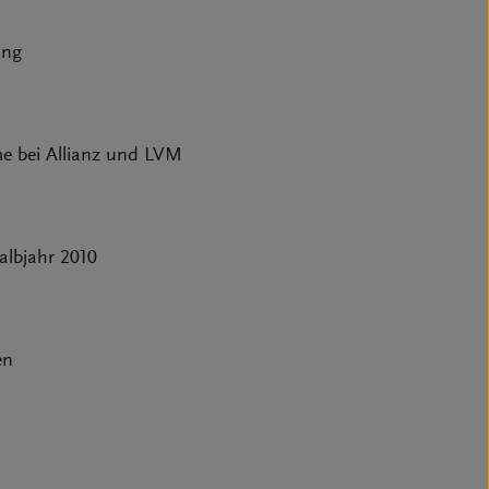
ung
me bei Allianz und LVM
albjahr 2010
en