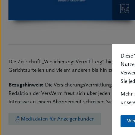
Diese 
Die Zeitschrift „VersicherungsVermittlung“ bietet kompa
Nutzer
Gerichtsurteilen und vielem anderen bis hin zu Nachri
Verwe
Sie je
Bezugshinweis:
Die VersicherungsVermittlung kann auch
Redaktion der VersVerm freut sich über jeden neuen Abo
Mehr I
Interesse an einem Abonnement schreiben Sie uns bitte
unser
Mediadaten für Anzeigenkunden
Wei