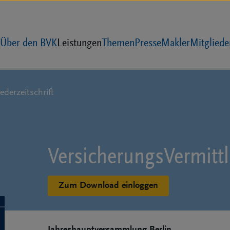
Über den BVK
Leistungen
Themen
Presse
Makler
Mitgliede
ederzeitschrift
Versicherungs­Vermitt
Zum Download einloggen