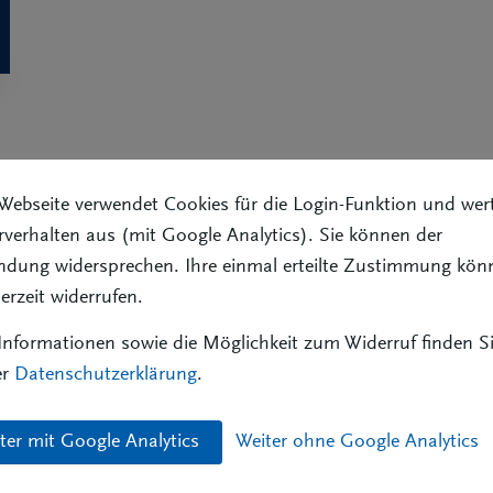
Webseite verwendet Cookies für die Login-Funktion und wer
kte Berichte, Analysen und Tipps aus allen Bereichen: begi
verhalten aus (mit Google Analytics). Sie können der
chten aus den Vertretervereinigungen und Bezirksverbänden 
ndung widersprechen. Ihre einmal erteilte Zustimmung kön
derzeit widerrufen.
 von Nicht-Mitgliedern im Jahresabonnement für 48 Euro bz
nnenten. Bitte beachten Sie: Bei BVK-Mitgliedern ist das A
nformationen sowie die Möglichkeit zum Widerruf finden Si
 eine Mail an
versverm@bvk.de
er
Datenschutzerklärung
.
ter mit Google Analytics
Weiter ohne Google Analytics