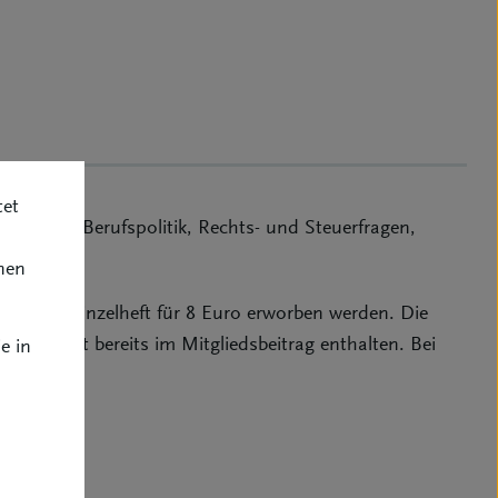
tet
nnend mit Berufspolitik, Rechts- und Steuerfragen,
des BVK.
nen
w. das Einzelheft für 8 Euro erworben werden. Die
bonnement bereits im Mitgliedsbeitrag enthalten. Bei
e in