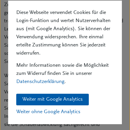
Zur Professionalität der Versicherungsvermittlung
Diese Webseite verwendet Cookies für die
gehört auch fundierte Schadenkompetenz. Vermittler
Login-Funktion und wertet Nutzerverhalten
tragen durch fachkundige Begleitung im Schaden- und
aus (mit Google Analytics). Sie können der
Leistungsfall wesentlich zur Funktionsfähigkeit des
Verwendung widersprechen. Ihre einmal
Versicherungssystems bei. Sie strukturieren komplexe
erteilte Zustimmung können Sie jederzeit
Sachverhalte, vermitteln zwischen den Beteiligten und
widerrufen.
sorgen für Transparenz und Nachvollziehbarkeit der
Schadenregulierung.
Mehr Informationen sowie die Möglichkeit
zum Widerruf finden Sie in unserer
Während die Exklusivagenten oftmals mit
Datenschutzerklärung
.
Schadensvollmachten im Auftrag des
Versicherungsunternehmens Schäden des Kunden
Weiter mit Google Analytics
regulieren, nehmen Versicherungsmakler im
Schadenmanagement eine andere Rolle ein. Als
Weiter ohne Google Analytics
Interessenvertreter der Versicherungsnehmer begleiten
sie die Schadenabwicklung sachgerecht und