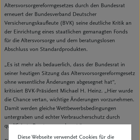
Altersvorsorgereformgesetzes durch den Bundesrat
erneuert der Bundesverband Deutscher
Versicherungskaufleute (BVK) seine deutliche Kritik an
der Einrichtung eines staatlichen gemanagten Fonds
für die Altersvorsorge und dem beratungslosen
Abschluss von Standardprodukten.
„Es ist mehr als bedauerlich, dass der Bundesrat in
seiner heutigen Sitzung das Altersvorsorgereformgesetz
ohne wesentliche Änderungen abgesegnet hat“,
kritisiert BVK-Präsident Michael H. Heinz. „Hier wurde
die Chance vertan, wichtige Änderungen vorzunehmen.
Damit werden gleiche Wettbewerbsbedingungen
untergraben und echter Verbraucherschutz durch
qualifizierte Beratung erschwert.“
Diese Webseite verwendet Cookies für die