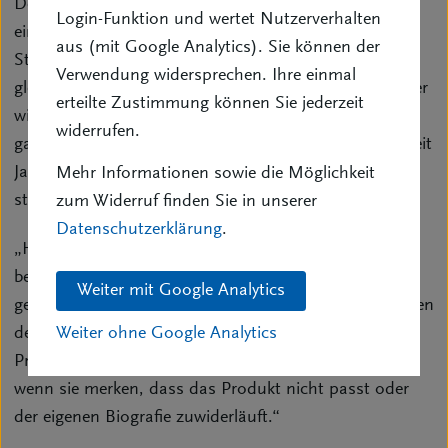
Der BVK moniert, dass mit dem ab 2027
Login-Funktion und wertet Nutzerverhalten
einzurichtenden Staatsfonds eine Rollenhybris des
aus (mit Google Analytics). Sie können der
Staates entsteht, indem die öffentliche Hand
Verwendung widersprechen. Ihre einmal
gleichzeitig Regulierer, Kontrolleur und Produktanbieter
erteilte Zustimmung können Sie jederzeit
wird und damit den Wettbewerb verzerrt, wenn nicht
widerrufen.
gar zerstört. Das ist ein Weg, den man nur von den seit
Jahrzehnten überwunden geglaubten
Mehr Informationen sowie die Möglichkeit
staatssozialistischen Zeiten kennt.
zum Widerruf finden Sie in unserer
Datenschutzerklärung
.
„Hinzu kommt noch, dass gleichmachende,
beratungslose Standardprodukte überhaupt nicht
Weiter mit Google Analytics
geeignet sind, individuellen Lebenslagen und Planungen
der Vorsorgesparer zu entsprechen“, sagt BVK-
Weiter ohne Google Analytics
Präsident Heinz. „Das kann sich später bitter rächen,
wenn sie merken, dass das Produkt nicht passt oder
der eigenen Biografie zuwiderläuft.“