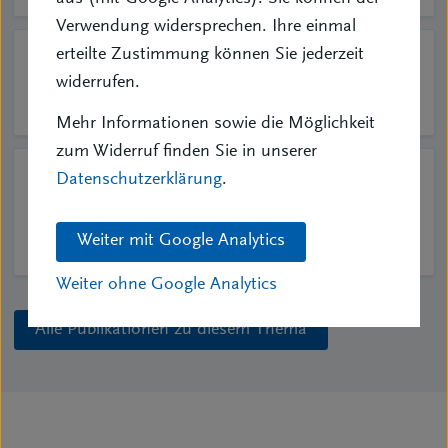
Verwendung widersprechen. Ihre einmal
erteilte Zustimmung können Sie jederzeit
22.01.2025
| Pressemitteilung
widerrufen.
Beschwerden über Vermittler verharren auf
niedrigem Niveau
Mehr Informationen sowie die Möglichkeit
zum Widerruf finden Sie in unserer
15.05.2024
| Pressemitteilung
Datenschutzerklärung
.
Versicherungsombudsmann:
Vermittlerbeschwerden sinken um fast ein
Weiter mit Google Analytics
Drittel
Weiter ohne Google Analytics
Alle Publikationen zu diesem Thema