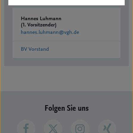
Hannes Luhmann
(1. Vorsitzender)
hannes.luhmann@vgh.de
BV Vorstand
Folgen Sie uns