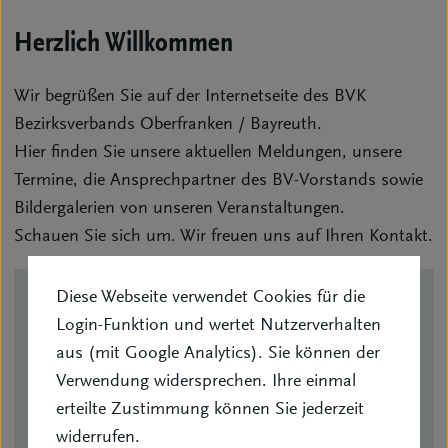
Herzlich Willkommen
Wir begrüßen Sie auf der Internetseite des BVK
Bezirksverbands Oberfranken / Bayreuth.
Hier finden Sie unsere aktuellen Meldungen, unsere
Termine, die Ansprechpartner des BV-Vorstands sowie
Bildergalerien von unseren Veranstaltungen.
Schauen Sie sich um. Wir freuen uns auf Ihren Kontakt.
Diese Webseite verwendet Cookies für die
Kontakt
Login-Funktion und wertet Nutzerverhalten
aus (mit Google Analytics). Sie können der
Verwendung widersprechen. Ihre einmal
Stefan Wölfel
erteilte Zustimmung können Sie jederzeit
(1. Vorsitzender)
widerrufen.