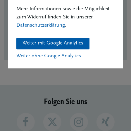
Tel.: 0921/84115
Mehr Informationen sowie die Möglichkeit
Mobil: 0178/7980865
zum Widerruf finden Sie in unserer
Fax.: 0921/84116
Datenschutzerklärung
.
bv.oberfranken-bayreuth@bvk.de
Weiter mit Google Analytics
BV Vorstand
Weiter ohne Google Analytics
Folgen Sie uns