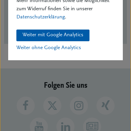
Mehr Informationen sowie die Möglichkeit
Tel.: 0621/736495
zum Widerruf finden Sie in unserer
bv.rhein-neckar@bvk.de
Datenschutzerklärung
.
BV Vorstand
Weiter mit Google Analytics
Weiter ohne Google Analytics
Folgen Sie uns