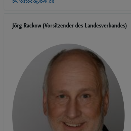
bv.rostock@bvk.de
Jörg Rackow (Vorsitzender des Landesverbandes)