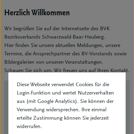
Herzlich Willkommen
Wir begrüßen Sie auf der Internetseite des BVK
Bezirksverbands Schwarzwald-Baar-Heuberg.
Hier finden Sie unsere aktuellen Meldungen, unsere
Termine, die Ansprechpartner des BV-Vorstands sowie
Bildergalerien von unseren Veranstaltungen.
Schauen Sie sich um. Wir freuen uns auf Ihren Kontakt.
Diese Webseite verwendet Cookies für die
Login-Funktion und wertet Nutzerverhalten
Kontakt
aus (mit Google Analytics). Sie können der
Verwendung widersprechen. Ihre einmal
erteilte Zustimmung können Sie jederzeit
Martin Bantle
(1. Vorsitzender (kommissarisch))
widerrufen.